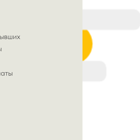
бывших
ы
латы