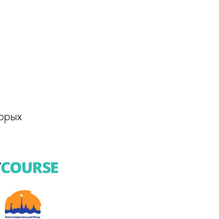
торых