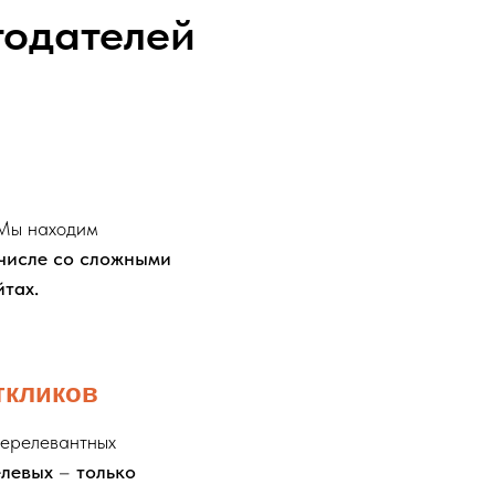
одателей
 Мы находим
 числе со сложными
йтах.
ткликов
нерелевантных
целевых
–
только