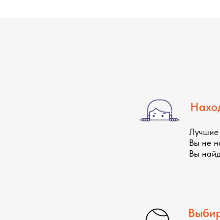
Наход
Лучшие 
Вы не н
Вы найд
Выбир