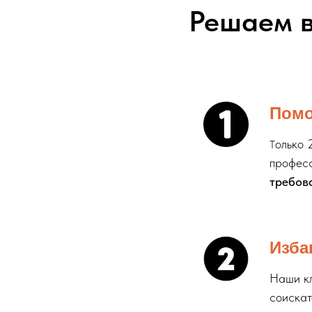
Решаем 
Помо
олько 
Т
професс
требова
Изба
Наши кл
соискат