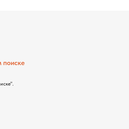
м поиске
иске".