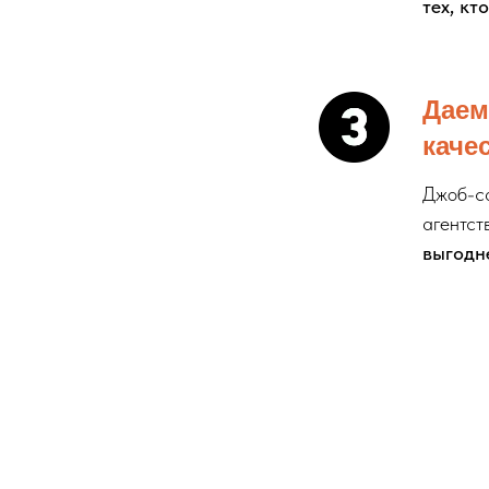
тех, кт
Даем
каче
Джоб-са
агентст
выгодне